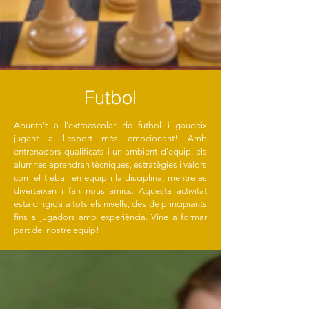
Futbol
Apunta't a l'extraescolar de futbol i gaudeix
jugant a l'esport més emocionant! Amb
entrenadors qualificats i un ambient d'equip, els
alumnes aprendran tècniques, estratègies i valors
com el treball en equip i la disciplina, mentre es
diverteixen i fan nous amics. Aquesta activitat
està dirigida a tots els nivells, des de principiants
fins a jugadors amb experiència. Vine a formar
part del nostre equip!