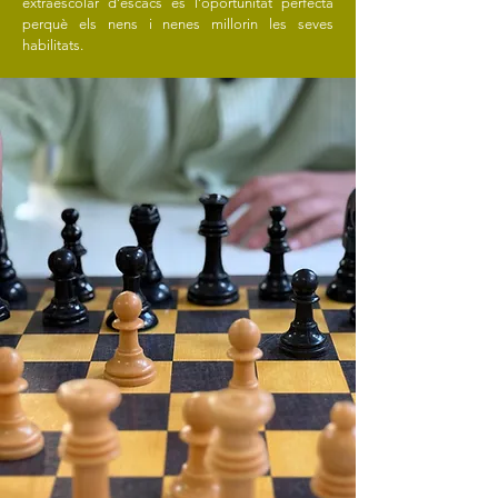
extraescolar d’escacs és l’oportunitat perfecta
perquè els nens i nenes millorin les seves
habilitats.