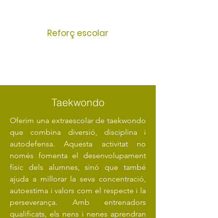
Reforç escolar
Taekwondo
Oferim una extraescolar de taekwondo
que combina diversió, disciplina i
autodefensa. Aquesta activitat no
només fomenta el desenvolupament
físic dels alumnes, sinó que també
ajuda a millorar la seva concentració,
autoestima i valors com el respecte i la
perseverança. Amb entrenadors
qualificats, els nens i nenes aprendran