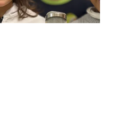
Reforç Escolar
A l’escola estem orgullosos d’oferir una
extraescolar de reforç escolar gratuïta a través
del Projecte Social i Familiar Narinan. Aquesta
iniciativa està dissenyada per ajudar els alumnes
a millorar les seves habilitats acadèmiques i
fomentar la seva confiança en un ambient de
suport i col·laboració. Amb l’assistència