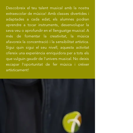
Descobreix el teu talent musical amb la nostra
extraescolar de música! Amb classes divertides i
adaptades a cada edat, els alumnes podran
aprendre a tocar instruments, desenvolupar la
seva veu o aprofundir en el llenguatge musical. A
més de fomentar la creativitat, la música
afavoreix la concentració i la sensibilitat artística.
Sigui quin sigui el seu nivell, aquesta activitat
ofereix una experiència enriquidora per a tots els
que vulguin gaudir de l'univers musical. No deixis
escapar l'oportunitat de fer música i créixer
artísticament!