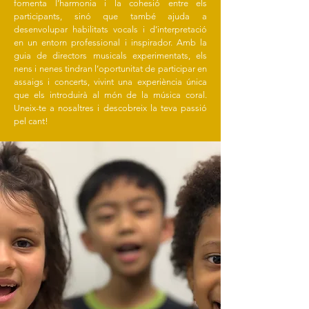
fomenta l’harmonia i la cohesió entre els
participants, sinó que també ajuda a
desenvolupar habilitats vocals i d’interpretació
en un entorn professional i inspirador. Amb la
guia de directors musicals experimentats, els
nens i nenes tindran l’oportunitat de participar en
assaigs i concerts, vivint una experiència única
que els introduirà al món de la música coral.
Uneix-te a nosaltres i descobreix la teva passió
pel cant!