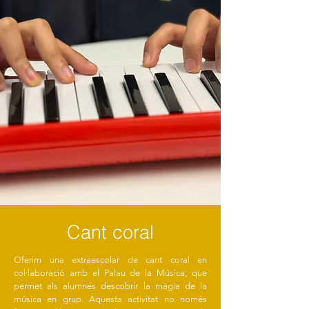
Cant coral
Oferim una extraescolar de cant coral en
col·laboració amb el Palau de la Música, que
permet als alumnes descobrir la màgia de la
música en grup. Aquesta activitat no només