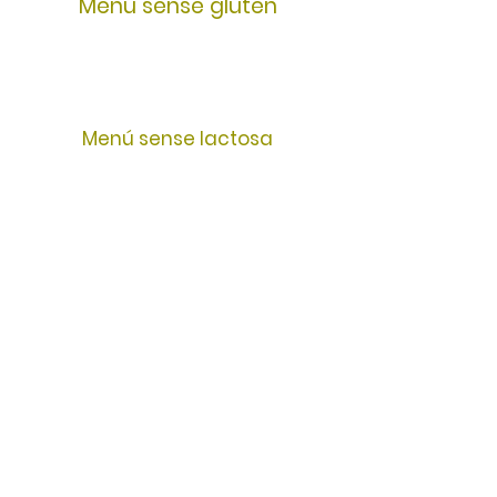
Menú sense gluten
Menú sense lactosa
Menú sense ou
Recomanacions sopars